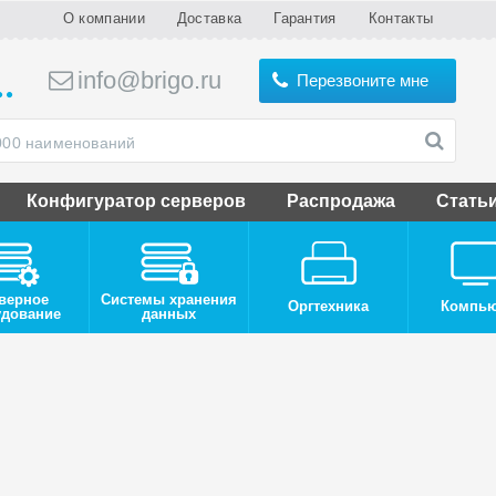
О компании
Доставка
Гарантия
Контакты
info@brigo.ru
Перезвоните мне
Конфигуратор серверов
Распродажа
Стать
верное
Системы хранения
Оргтехника
Компь
удование
данных