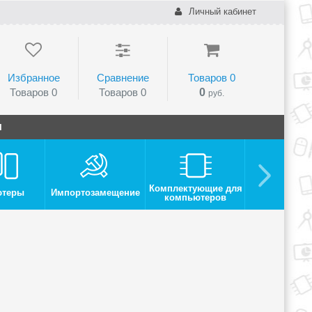
Личный кабинет
Избранное
Сравнение
Товаров
0
Товаров
0
Товаров
0
0
руб.
и
Комплектующие для
ютеры
Импортозамещение
Монито
компьютеров