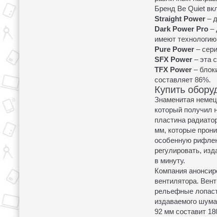
Бренд Be Quiet вк
Straight Power
– д
Dark Power Pro
– 
имеют технологи
Pure Power
– сери
SFX Power
– эта 
TFX Power
– блок
составляет 86%.
Купить обору
Знаменитая немец
который получил 
пластина радиатор
мм, которые прони
особенную рифлен
регулировать, изд
в минуту.
Компания анонсиро
вентилятора. Вент
рельефные лопасти
издаваемого шума 
92 мм составит 18