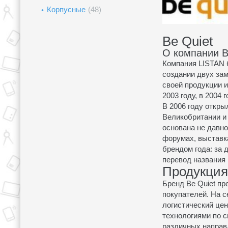
Корпусные
(48)
Be Quiet
О компании B
Компания LISTAN б
создании двух зам
своей продукции и
2003 году, в 2004
В 2006 году откр
Великобритании и
основана не давно
форумах, выставка
брендом года: за 
перевод названия 
Продукция
Бренд Be Quiet пр
покупателей. На с
логистический це
технологиями по с
различных направ