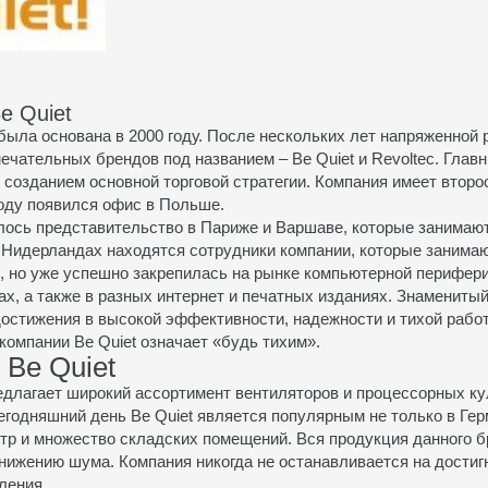
e Quiet
ыла основана в 2000 году. После нескольких лет напряженной 
ечательных брендов под названием – Be Quiet и Revoltec. Гла
 созданием основной торговой стратегии. Компания имеет втор
 году появился офис в Польше.
ылось представительство в Париже и Варшаве, которые занимаю
 Нидерландах находятся сотрудники компании, которые занима
, но уже успешно закрепилась на рынке компьютерной перифери
х, а также в разных интернет и печатных изданиях. Знамениты
достижения в высокой эффективности, надежности и тихой рабо
компании Be Quiet означает «будь тихим».
 Be Quiet
едлагает широкий ассортимент вентиляторов и процессорных ку
егодняшний день Be Quiet является популярным не только в Гер
нтр и множество складских помещений. Вся продукция данного
нижению шума. Компания никогда не останавливается на достиг
ления.