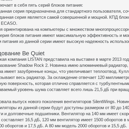
лючает в себя пять серий блоков питания:
анная серия предназначена для стандартного пользователя, соч
данная серия является самой совершенной и мощной. КПД блоко
ю ECASO.
я ориентирована на компьютеры с множеством многопроцессорн
серия блоков питания имеют максимальную эффективность и мо
и питания из данной серии имеют высокую надежность использо
дование Be Quiet
кая компания LISTAN представила на выставке в марте 2013 го
название Shadow Rock 2. Новинка имею алюминиевый радиатор,
а имеет зазубренные концы, что увеличивает теплоотвод. Кулл
зывают весь радиатор. За охлаждение отвечает 120 миллиметро
ую поверхность, которая отлично справляется с турбулентным
аваемый уровень шума составляет всего лишь 21,5 дБ при вращ
вала выпуск нового поколения вентиляторов SilentWings. Нови
иляторы из данной серии будут доступны размером от 80 до 14
 и долговечные подшипники. Вентилятор на 140 мм имеет скорос
составляет 16,5 дБ, 120 мм вентилятор имеет 1500 оборотов в 
00 оборотов и 17,5 дБ. А 80 мм модель 2000 оборотов и 15,5 дБ.