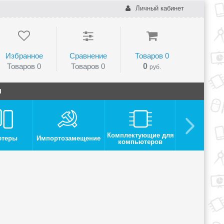
Личный кабинет
Избранное
Сравнение
Товаров
0
Товаров
0
Товаров
0
0
руб.
и
Комплектующие для
ютеры
Импортозамещение
Монито
компьютеров