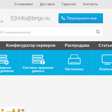
О компании
Доставка
Гарантия
Контакты
info@brigo.ru
Перезвоните мне
Конфигуратор серверов
Распродажа
Стать
верное
Системы хранения
Оргтехника
Компь
удование
данных