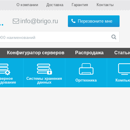
О компании
Доставка
Гарантия
Контакты
info@brigo.ru
Перезвоните мне
Конфигуратор серверов
Распродажа
Стать
верное
Системы хранения
Оргтехника
Компь
удование
данных