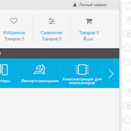
Личный кабинет
Избранное
Сравнение
Товаров
0
Товаров
0
Товаров
0
0
руб.
и
Комплектующие для
ютеры
Импортозамещение
Монито
компьютеров