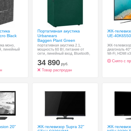
стика
Портативная акустика
ЖК-телевиз
cro Black
Urbanears
UE-40K655
Baggen Plant Green
ика моно,
портативная акустика 2.1,
ЖК-телевизор,
й, линейный
мощность 60 Вт, питание от
диагональ 40" 
сети, линейный вход, Bluetooth,
Wi-Fi, HDMI x3
Wi-Fi, AirPlay
изогнутый экр
34 890
Снято с п
картинке
руб.
ан
Товар распродан
sion 20"
ЖК-телевизор Supra 32"
ЖК-телевизо