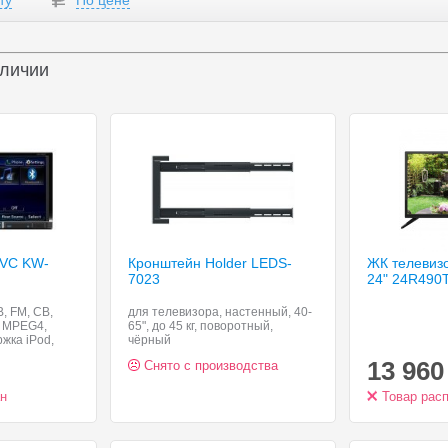
ту
По цене
аличии
JVC KW-
Кронштейн Holder LEDS-
ЖК телевизо
7023
24" 24R490
В, FM, СВ,
для телевизора, настенный, 40-
, MPEG4,
65", до 45 кг, поворотный,
жка iPod,
чёрный
а сабвуфер,
13 960
Снято с производства
оцветный
 7",
ан
Товар рас