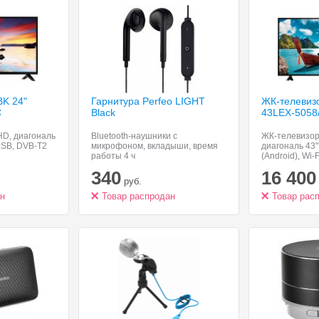
BK 24"
Гарнитура Perfeo LIGHT
ЖК-телевиз
C
Black
43LEX-5058
D, диагональ
Bluetooth-наушники с
ЖК-телевизор,
 USB, DVB-T2
микрофоном, вкладыши, время
диагональ 43" 
работы 4 ч
(Android), Wi-
DVB-T2
340
16 400
руб.
ан
Товар распродан
Товар рас