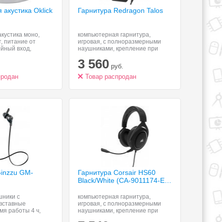
 акустика Oklick
Гарнитура Redragon Talos
кустика моно,
компьютерная гарнитура,
, питание от
игровая, с полноразмерными
йный вход,
наушниками, крепление при
спроизведение с
помощи оголовья, встроенный
3 560
ля, поддержка
регулятор громкости, режим
руб.
microSD
объемного звучания (surround),
продан
подключение: USB, частота
Товар распродан
воспроизведения 20-20000 Гц
inzzu GM-
Гарнитура Corsair HS60
Black/White (CA-9011174-EU)
шники с
компьютерная гарнитура,
вставные
игровая, с полноразмерными
мя работы 4 ч,
наушниками, крепление при
сть 115 дБ,
помощи оголовья, встроенный