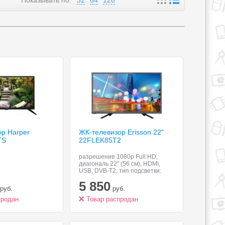
Показывать по:
32
64
128
р Harper
ЖК-телевизор Erisson 22"
TS
22FLEK85T2
разрешение 1080p Full HD,
диагональ 22" (56 см), HDMI,
USB, DVB-T2, тип подсветки:
Direct LED
5 850
руб.
руб.
продан
Товар распродан