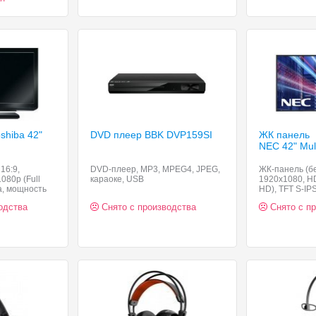
shiba 42"
DVD плеер BBK
DVP159SI
ЖК панель
NEC 42" Mul
16:9,
DVD-плеер, MP3, MPEG4, JPEG,
ЖК-панель (бе
080p (Full
караоке, USB
1920x1080, HD
а, мощность
HD), TFT S-IP
x2, VGA
50 Гц, картинк
одства
Снято с производства
Снято с п
мощность звук
VGA, Ethernet