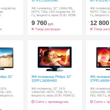
STV-LC32810WL
MTV-3229L
-подсветка,
ЖК-телевизор, 32", 1366x768,
ЖК-телевизор,
м),
HDTV, 720p, LED-подсветка, 50
HDTV, 720p, L
,
Гц, мощность звука 20 Вт, HDMI
Гц, мощность 
68 (16:9),
x4, VGA
x2, VGA, Ethern
9 760
12 800
телевидения
руб.
 видео с
два HDMI-
ан
Товар распродан
Товар рас
lips 32"
ЖК-телевизор Philips 32"
ЖК-телевизор
32PFL3406H/60
37PFL4606H
16:9,
ЖК-телевизор, 32", 16:9,
ЖК-телевизор, 
20p, LED-
1366x768, HDTV, 720p, 50 Гц,
1920x1080, HD
 мощность
мощность звука 20 Вт, HDMI x2,
HD), 400 Гц, 
x3, VGA
VGA
Вт, HDMI x3, 
Снято с производства
Снято с п
ан