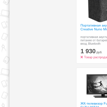
Портативная аку
Creative
Nuno Mi
портативная акуст
питание от батаре
вход, Bluetooth
1 930
руб.
Товар распрод
ЖК-телевизор Fu