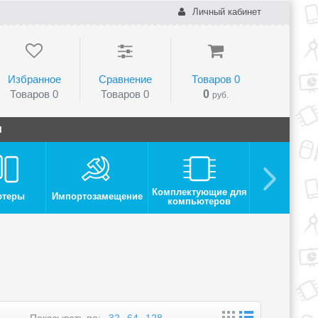
Личный кабинет
Избранное
Сравнение
Товаров
0
Товаров
0
Товаров
0
0
руб.
и
Комплектующие для
ютеры
Импортозамещение
Монито
компьютеров