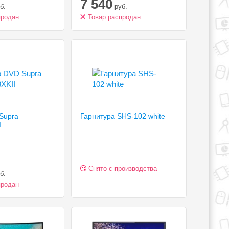
7 540
Ом, поддержка
регулятор громкости, режим
б.
руб.
объемного звучания (surround),
продан
подключение: USB / mini jack 3.5
Товар распродан
mm
Supra
Гарнитура SHS-102 white
I
Снято с производства
б.
продан