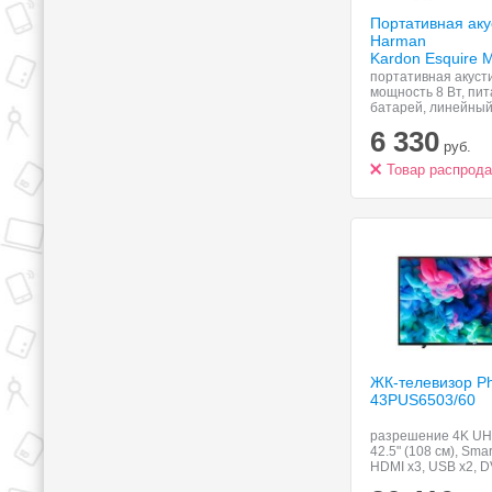
Портативная аку
Harman
Kardon Esquire M
портативная акуст
мощность 8 Вт, пит
батарей, линейный
Bluetooth
6 330
руб.
Товар распрод
ЖК-телевизор Phi
43PUS6503/60
разрешение 4K UH
42.5" (108 см), Smart
HDMI x3, USB x2, D
поддержка HDR, ти