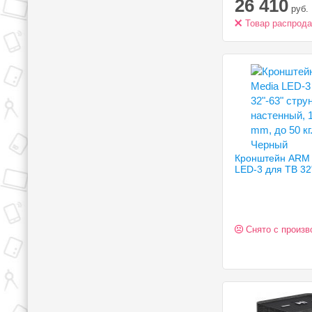
26 410
Direct LED
руб.
Товар распрод
Кронштейн ARM
Снято с произв