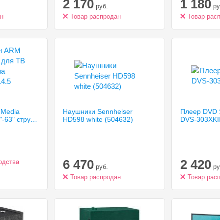
2 170
1 180
кодеков AAC, поддержка NFC
импеданс 32 
руб.
ру
iPhone
ан
Товар распродан
Товар рас
 Media
Наушники Sennheiser
Плеер DVD 
LED-3 для ТВ 32"-63" струна настенный, 14.5 mm, до 50 кг. Черный
HD598
white (504632)
DVS-303XKI
6 470
2 420
одства
руб.
ру
Товар распродан
Товар рас