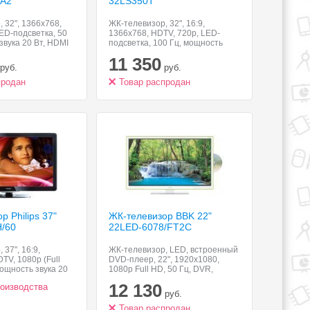
TA2
32LS350T
 32", 1366x768,
ЖК-телевизор, 32", 16:9,
ED-подсветка, 50
1366x768, HDTV, 720p, LED-
звука 20 Вт, HDMI
подсветка, 100 Гц, мощность
et, Wi-Fi
звука 10 Вт, HDMI x2
11 350
руб.
руб.
продан
Товар распродан
 Philips 37"
ЖК-телевизор BBK 22"
/60
22LED-6078/FT2C
37", 16:9,
ЖК-телевизор, LED, встроенный
TV, 1080p (Full
DVD-плеер, 22", 1920x1080,
мощность звука 20
1080p Full HD, 50 Гц, DVR,
VGA
мощность звука 6 Вт, HDMI x2,
12 130
роизводства
VGA
руб.
Товар распродан