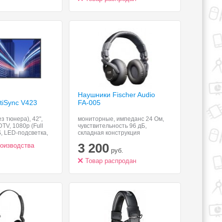
Наушники Fischer Audio
tiSync V423
FA-005
з тюнера), 42",
мониторные, импеданс 24 Ом,
TV, 1080p (Full
чувствительность 96 дБ,
S, LED-подсветка,
складная конструкция
а в картинке,
3 200
роизводства
а 20 Вт, HDMI, DVI,
руб.
Товар распродан