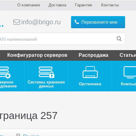
О компании
Доставка
Гарантия
Контакты
info@brigo.ru
Перезвоните мне
Конфигуратор серверов
Распродажа
Стать
верное
Системы хранения
Оргтехника
Компь
удование
данных
траница 257