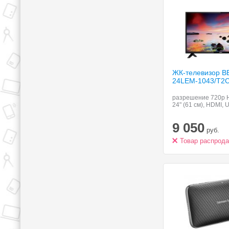
ЖК-телевизор B
24LEM-1043/T2
разрешение 720p H
24" (61 см), HDMI,
9 050
руб.
Товар распрод