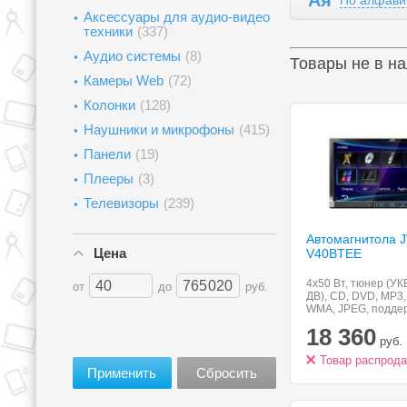
Ая
По алфави
Аксессуары для аудио-видео
техники
(337)
Аудио системы
(8)
Товары не в н
Камеры Web
(72)
Колонки
(128)
Наушники и микрофоны
(415)
Панели
(19)
Плееры
(3)
Телевизоры
(239)
Автомагнитола 
Цена
V40BTEE
4x50 Вт, тюнер (УК
от
до
руб.
ДВ), CD, DVD, MP3
WMA, JPEG, поддер
Bluetooth, выход н
18 360
разъем USB, мног
руб.
дисплей, диагональ:
сенсорный, 2 DIN
Товар распрод