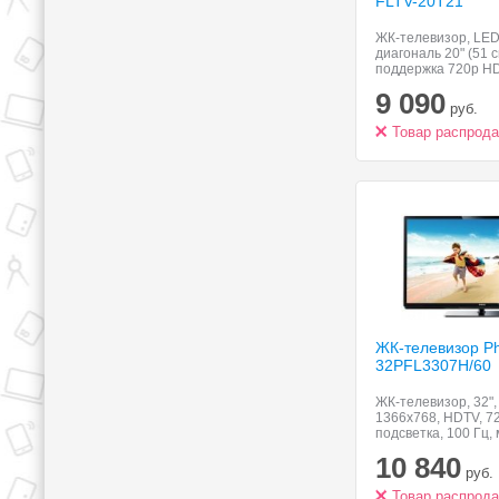
FLTV-20T21
ЖК-телевизор, LED
диагональ 20" (51 с
поддержка 720p HD
разрешение 1366x7
9 090
прием цифрового 
руб.
(DVB-T2), просмотр
USB-накопителей, 
Товар распрод
входа
ЖК-телевизор Phi
32PFL3307H/60
ЖК-телевизор, 32", 
1366x768, HDTV, 7
подсветка, 100 Гц,
звука 20 Вт, HDMI 
10 840
руб.
Товар распрод