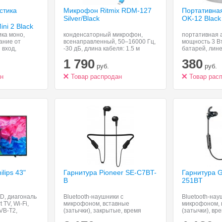
стика
Микрофон Ritmix RDM-127
Портативная
Silver/Black
OK-12 Black
ini 2 Black
ика моно,
конденсаторный микрофон,
портативная а
ание от
всенаправленный, 50–16000 Гц,
мощность 3 Вт
 вход,
-30 дБ, длина кабеля: 1.5 м
батарей, лине
Bluetooth, во
1 790
380
USB-накопите
руб.
руб.
карт памяти 
ан
Товар распродан
Товар рас
lips 43"
Гарнитура Pioneer SE-C7BT-
Гарнитура G
B
251BT
D, диагональ
Bluetooth-наушники с
Bluetooth-нау
 TV, Wi-Fi,
микрофоном, вставные
микрофоном, 
VB-T2,
(затычки), закрытые, время
(затычки), вре
п подсветки:
работы 7 ч, вес 20 г, поддержка
чувствительно