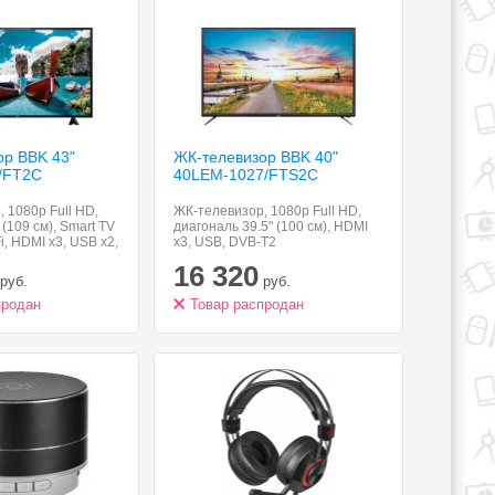
ор BBK 43"
ЖК-телевизор BBK 40"
/FT2C
40LEM-1027/FTS2C
 1080p Full HD,
ЖК-телевизор, 1080p Full HD,
(109 см), Smart TV
диагональ 39.5" (100 см), HDMI
Fi, HDMI x3, USB x2,
x3, USB, DVB-T2
16 320
руб.
руб.
продан
Товар распродан