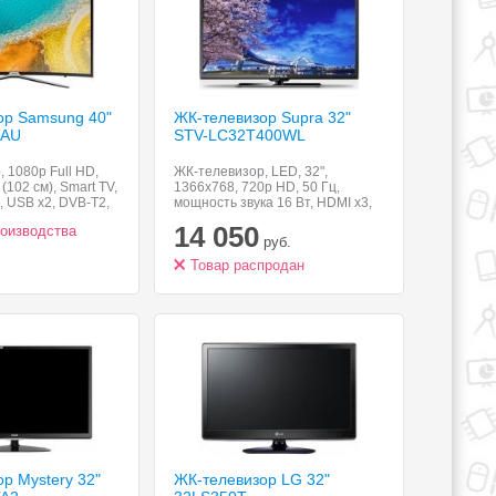
ор Samsung 40"
ЖК-телевизор Supra 32"
0AU
STV-LC32T400WL
 1080p Full HD,
ЖК-телевизор, LED, 32",
(102 см), Smart TV,
1366x768, 720p HD, 50 Гц,
, USB x2, DVB-T2,
мощность звука 16 Вт, HDMI x3,
ан, картинка в
VGA
14 050
роизводства
руб.
Товар распродан
р Mystery 32"
ЖК-телевизор LG 32"