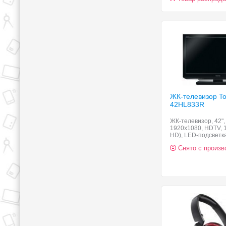
ЖК-телевизор To
42HL833R
ЖК-телевизор, 42", 
1920x1080, HDTV, 1
HD), LED-подсветк
звука 14 Вт, HDMI 
Снято с произв