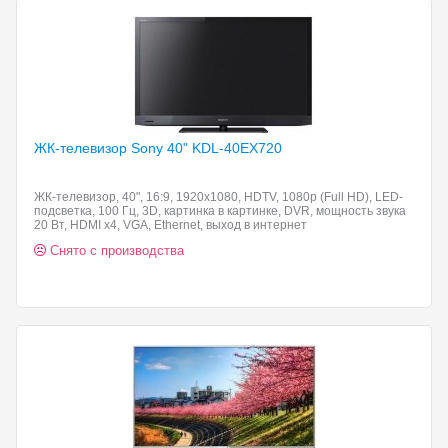
ЖК-телевизор Sony 40"
KDL-40EX720
ЖК-телевизор, 40", 16:9, 1920x1080, HDTV, 1080p (Full HD), LED-
подсветка, 100 Гц, 3D, картинка в картинке, DVR, мощность звука
20 Вт, HDMI x4, VGA, Ethernet, выход в интернет
Снято с производства