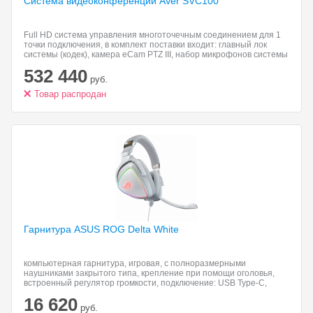
Система видеоконференций AVer
SVC100
Full HD система управления многоточечным соединением для 1
точки подключения, в комплект поставки входит: главный лок
системы (кодек), камера eCam PTZ III, набор микрофонов системы
SVC, ИК-пульт дистанционного управления, источник питания,
532 440
кабели
руб.
Товар распродан
Гарнитура ASUS ROG
Delta White
компьютерная гарнитура, игровая, с полноразмерными
наушниками закрытого типа, крепление при помощи оголовья,
встроенный регулятор громкости, подключение: USB Type-C,
частота воспроизведения 20-40000 Гц
16 620
руб.