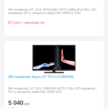
ЖК-телевизор, 24", 16:9, 1920x1080, HDTV, 1080p (Full HD), LED-
подсветка, 50 Гц, мощность звука 4 Вт, HDMI x2, VGA
Снято с производства
ЖК-телевизор Supra 19"
STV-LC19660WL
ЖК-телевизор, 19", 16:9, 1366x768, HDTV, 720p, LED-подсветка,
50 Гц, мощность звука 6 Вт, HDMI, VGA
5 040
руб.