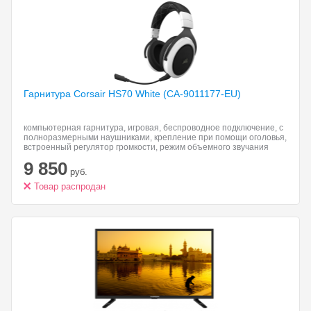
Гарнитура Corsair HS70
White (CA-9011177-EU)
компьютерная гарнитура, игровая, беспроводное подключение, с
полноразмерными наушниками, крепление при помощи оголовья,
встроенный регулятор громкости, режим объемного звучания
(surround), подключение: USB, частота воспроизведения 20-
9 850
20000 Гц
руб.
Товар распродан