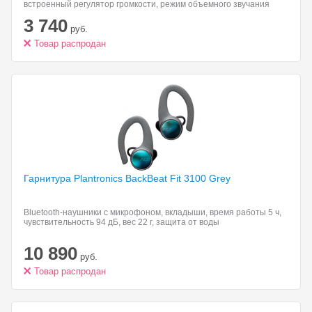
встроенный регулятор громкости, режим объемного звучания
(surround), подключение: USB, частота воспроизведения 20-
3 740
20000 Гц
руб.
Товар распродан
Гарнитура Plantronics BackBeat
Fit 3100 Grey
Bluetooth-наушники с микрофоном, вкладыши, время работы 5 ч,
чувствительность 94 дБ, вес 22 г, защита от воды
10 890
руб.
Товар распродан