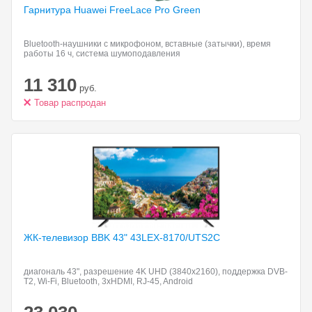
Гарнитура Huawei FreeLace
Pro Green
Bluetooth-наушники с микрофоном, вставные (затычки), время
работы 16 ч, система шумоподавления
11 310
руб.
Товар распродан
ЖК-телевизор BBK 43"
43LEX-8170/UTS2C
диагональ 43", разрешение 4K UHD (3840x2160), поддержка DVB-
T2, Wi-Fi, Bluetooth, 3xHDMI, RJ-45, Android