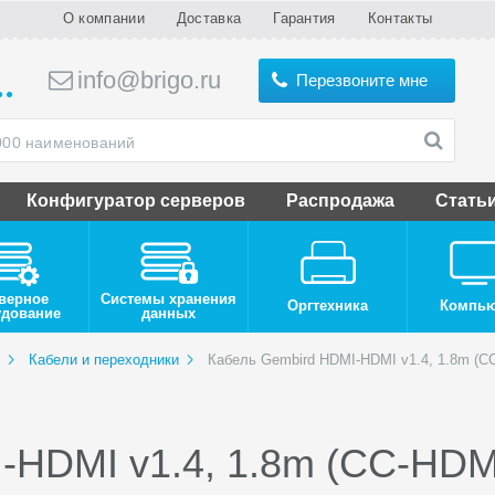
О компании
Доставка
Гарантия
Контакты
info@brigo.ru
Перезвоните мне
Конфигуратор серверов
Распродажа
Стать
верное
Системы хранения
Оргтехника
Компь
удование
данных
Кабели и переходники
Кабель Gembird HDMI-HDMI v1.4, 1.8m (C
-HDMI v1.4, 1.8m (CC-HDM