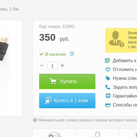
емы, 1.8м
Код товара: 113941
Вним
350
Уваж
руб.
мага
с юр
В наличии
Добавить к
Отложить н
Нужна спе
Купить
Задать воп
Гарантийн
Купить в 1 клик
Способы о
Минимальная сумма заказа в нашем интернет-магази