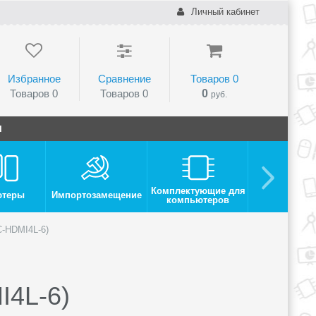
Личный кабинет
Избранное
Сравнение
Товаров
0
Товаров
0
Товаров
0
0
руб.
и
Комплектующие для
ютеры
Импортозамещение
Монито
компьютеров
C-HDMI4L-6)
I4L-6)