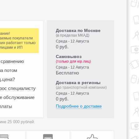
Доставка по Москве
ание!
(в пределах МКАД)
аемые покупатели
Среда - 12 Августа
зин работает только
0 руб.
.лицами и ИП
Самовывоз
 сравнению
(только для юр.лиц)
Среда - 12 Августа
а потом
Бесплатно
ц.цена?
Доставка в регионы
(до транспортной компании)
рос специалисту
Среда - 12 Августа
ое обслуживание
0 руб.
платы
Подробнее о доставке
не 25 000 рублей.