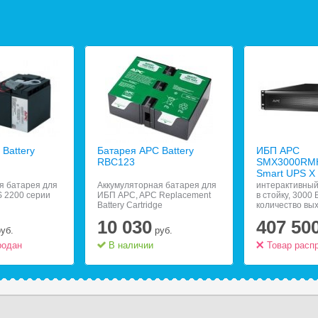
Battery
Батарея APC Battery
ИБП APC
RBC123
SMX3000RM
Smart UPS X
я батарея для
Аккумуляторная батарея для
интерактивный
 2200 серии
ИБП APC, APC Replacement
в стойку, 3000 
Battery Cartridge
количество вы
разъемов:;;9 (
10 030
407 50
батареи), RS-2
руб.
руб.
10/100, защит
родан
В наличии
линии
Товар расп