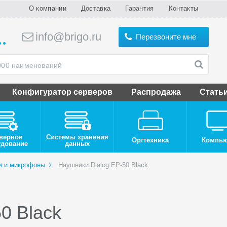
О компании
Доставка
Гарантия
Контакты
info@brigo.ru
Перезвоните мне
Конфигуратор серверов
Распродажа
Стать
верное
Системы хранения
Оргтехника
Компь
удование
данных
и и микрофоны
Наушники Dialog EP-50 Black
0 Black