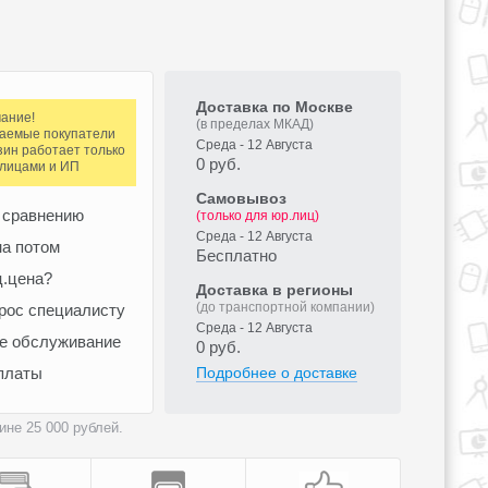
Доставка по Москве
ание!
(в пределах МКАД)
аемые покупатели
Среда - 12 Августа
зин работает только
0 руб.
.лицами и ИП
Самовывоз
 сравнению
(только для юр.лиц)
Среда - 12 Августа
а потом
Бесплатно
ц.цена?
Доставка в регионы
(до транспортной компании)
рос специалисту
Среда - 12 Августа
ое обслуживание
0 руб.
платы
Подробнее о доставке
не 25 000 рублей.