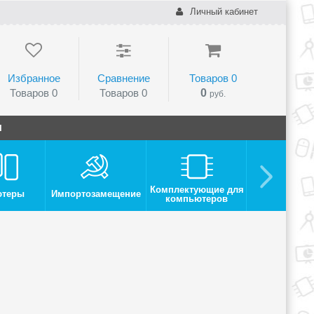
Личный кабинет
Избранное
Сравнение
Товаров
0
Товаров
0
Товаров
0
0
руб.
и
Комплектующие для
ютеры
Импортозамещение
Монито
компьютеров