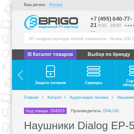
Ваш регион:
Москва
+7 (495) 640-77-
21
9:00 - 18:00
Каталог товаров
Выбор по бренду
Сер
Защита питания
Серверы
обор
Главная
Каталог
Аудио-видео техника
Наушник
Код товара: 204923
Производитель:
DIALOG
Наушники Dialog EP-5