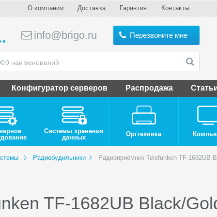
О компании
Доставка
Гарантия
Контакты
info@brigo.ru
Перезвоните мне
Конфигуратор серверов
Распродажа
Стать
верное
Системы хранения
Оргтехника
Компь
удование
данных
истемы
Радиобудильники
Радиоприёмник Telefunken TF-1682UB B
nken TF-1682UB Black/Gol