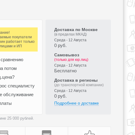
Доставка по Москве
ание!
(в пределах МКАД)
аемые покупатели
Среда - 12 Августа
зин работает только
0 руб.
.лицами и ИП
Самовывоз
 сравнению
(только для юр.лиц)
Среда - 12 Августа
а потом
Бесплатно
ц.цена?
Доставка в регионы
(до транспортной компании)
рос специалисту
Среда - 12 Августа
ое обслуживание
0 руб.
платы
Подробнее о доставке
не 25 000 рублей.