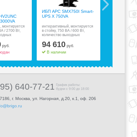
ИБП APC SMX750I Smart-
ИБП Tripp Lit
HV2UNC
UPS X 750VA
SMX5000XL
 3000VA
, монтируется
интерактивный, монтируется
интерактивный
ВА / 2700 Вт,
в стойку, 750 ВА / 600 Вт,
в стойку, 5000 
ходных
количество выходных
количество вы
9 с питанием от
разъемов:;;8 (8 с питанием от
разъемов:;;11,
0
94 610
152 28
32, Ethernet
батареи), USB, RS-232,
8.5 мин, USB, R
руб.
руб.
а телефонной
защита телефонной линии
10/100
родан
В наличии
Товар расп
495) 640-77-21
График работы:
будни с 9:00 до 18:00
7186, г. Москва, ул. Нагорная, д.20, к.1, оф. 206
fo@brigo.ru