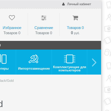
Личный кабинет
Избранное
Сравнение
Товаров
0
Товаров
0
Товаров
0
0
руб.
и
Комплектующие для
ютеры
Импортозамещение
Монито
компьютеров
lack/Gold
d