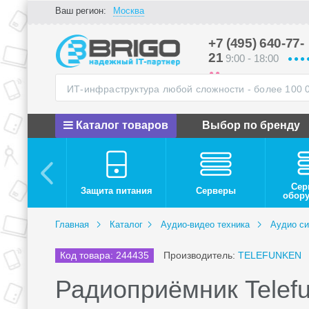
Ваш регион:
Москва
+7 (495) 640-77-
21
9:00 - 18:00
Каталог товаров
Выбор по бренду
Сер
Защита питания
Серверы
обор
Главная
Каталог
Аудио-видео техника
Аудио с
Код товара: 244435
Производитель:
TELEFUNKEN
Радиоприёмник Telefu