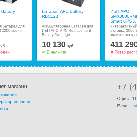
Battery
Батарея APC Battery
ИБП APC
RBC123
SMX3000RM
Smart UPS X
я батарея для
Аккумуляторная батарея для
интерактивный
 2200 серии
ИБП APC, APC Replacement
в стойку, 3000 
Battery Cartridge
количество вы
разъемов:;;9 (
10 130
411 29
батареи), RS-2
руб.
руб.
10/100, защит
родан
В наличии
линии
Товар расп
+7 (
ет-магазин
 товаров
Офис:
11
уратор серверов
E-mail:
in
айта