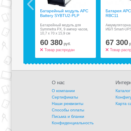
ьтр Most
Батарейный модуль APC
Батарея APC 
зеток чёрный
Battery SYBTU2-PLP
RBC11
, 6 розеток,
Батарейный модуль для
Аккумуляторна
5 м
Symmetra PX, 9 ампер часов,
ИБП Smart-UPS
10,7 x 70 x 15,9 см
60 380
67 300
.
руб.
родан
Товар распродан
Товар расп
О нас
Интерн
О компании
Каталог
Сертификаты
Конфиг
Наши реквизиты
Карта с
Способы оплаты
Письма и бланки
Конфиденциальность