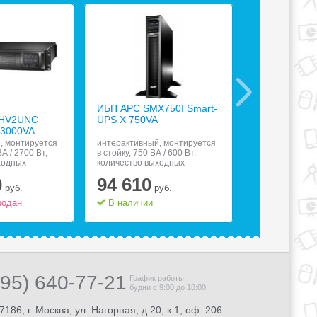
ИБП APC SMX750I Smart-
ИБП Tripp Lit
HV2UNC
UPS X 750VA
SMX5000XL
 3000VA
, монтируется
интерактивный, монтируется
интерактивный
ВА / 2700 Вт,
в стойку, 750 ВА / 600 Вт,
в стойку, 5000 
ходных
количество выходных
количество вы
9 с питанием от
разъемов:;;8 (8 с питанием от
разъемов:;;11,
0
94 610
152 28
32, Ethernet
батареи), USB, RS-232,
8.5 мин, USB, R
руб.
руб.
а телефонной
защита телефонной линии
10/100
родан
В наличии
Товар расп
495) 640-77-21
График работы:
будни с 9:00 до 18:00
7186, г. Москва, ул. Нагорная, д.20, к.1, оф. 206