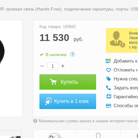
P, громкая связь (Hands Free), подключение гарнитуры, порты: USB
Код товара: 193942
Вним
11 530
Уваж
руб.
мага
с юр
В наличии
Добавить к
Отложить н
Нужна спе
Купить
Задать воп
Гарантийн
Купить в 1 клик
Способы о
Минимальная сумма заказа в нашем интернет-магази