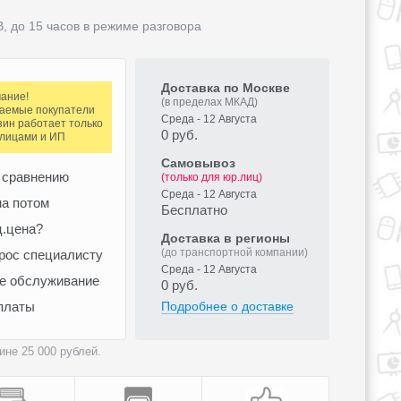
, до 15 часов в режиме разговора
Доставка по Москве
ание!
(в пределах МКАД)
аемые покупатели
Среда - 12 Августа
зин работает только
0 руб.
.лицами и ИП
Самовывоз
 сравнению
(только для юр.лиц)
Среда - 12 Августа
а потом
Бесплатно
ц.цена?
Доставка в регионы
(до транспортной компании)
рос специалисту
Среда - 12 Августа
ое обслуживание
0 руб.
платы
Подробнее о доставке
не 25 000 рублей.