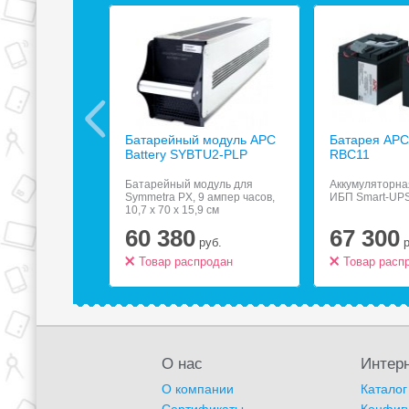
ьтр Most
Батарейный модуль APC
Батарея APC 
зеток чёрный
Battery SYBTU2-PLP
RBC11
, 6 розеток,
Батарейный модуль для
Аккумуляторна
5 м
Symmetra PX, 9 ампер часов,
ИБП Smart-UPS
10,7 x 70 x 15,9 см
60 380
67 300
.
руб.
родан
Товар распродан
Товар расп
О нас
Интерн
О компании
Каталог