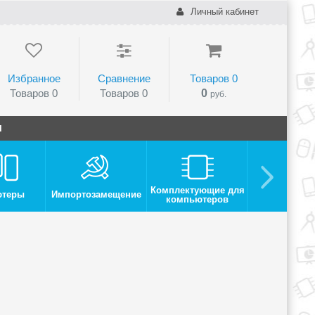
Личный кабинет
Избранное
Сравнение
Товаров
0
Товаров
0
Товаров
0
0
руб.
и
Комплектующие для
ютеры
Импортозамещение
Монито
компьютеров