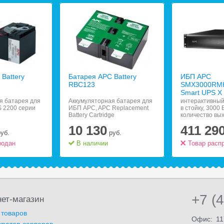
Battery
Батарея APC Battery
ИБП APC
RBC123
SMX3000RM
Smart UPS X
я батарея для
Аккумуляторная батарея для
интерактивный
 2200 серии
ИБП APC, APC Replacement
в стойку, 3000 
Battery Cartridge
количество вы
разъемов:;;9 (
10 130
411 29
батареи), RS-2
руб.
руб.
10/100, защит
родан
В наличии
линии
Товар расп
+7 (
ет-магазин
 товаров
Офис:
11