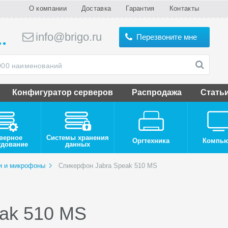
О компании
Доставка
Гарантия
Контакты
info@brigo.ru
Перезвоните мне
Конфигуратор серверов
Распродажа
Стать
верное
Системы хранения
Оргтехника
Компь
удование
данных
и и микрофоны
Спикерфон Jabra Speak 510 MS
ak 510 MS