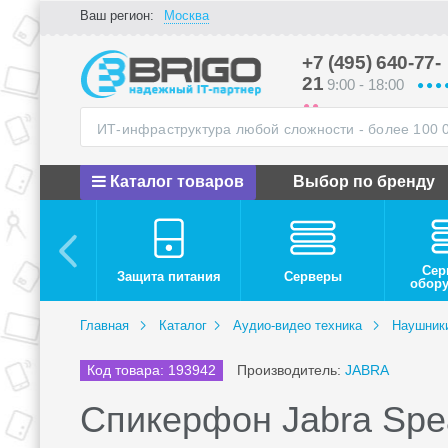
Ваш регион:
Москва
+7 (495) 640-77-
21
9:00 - 18:00
Каталог товаров
Выбор по бренду
Сер
Защита питания
Серверы
обор
Главная
Каталог
Аудио-видео техника
Наушник
Код товара: 193942
Производитель:
JABRA
Спикерфон Jabra Spe