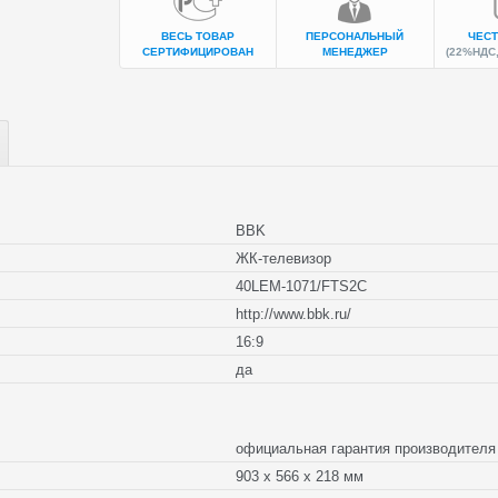
ВЕСЬ ТОВАР
ПЕРСОНАЛЬНЫЙ
ЧЕСТ
СЕРТИФИЦИРОВАН
МЕНЕДЖЕР
(22%НДС,
BBK
ЖК-телевизор
40LEM-1071/FTS2C
http://www.bbk.ru/
16:9
да
официальная гарантия производите
903 x 566 x 218 мм