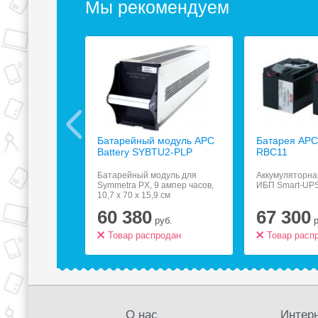
Мы рекомендуем
ьтр Most
Батарейный модуль APC
Батарея APC 
зеток чёрный
Battery SYBTU2-PLP
RBC11
, 6 розеток,
Батарейный модуль для
Аккумуляторна
5 м
Symmetra PX, 9 ампер часов,
ИБП Smart-UPS
10,7 x 70 x 15,9 см
60 380
67 300
.
руб.
родан
Товар распродан
Товар расп
О нас
Интерн