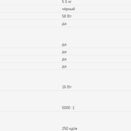
5.5 кг
чёрный
58 Вт
да
да
да
да
да
16 Вт
5000 :1
250 кд/м