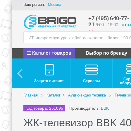
Ваш регион:
Москва
+7 (495) 640-77-
21
9:00 - 18:00
Каталог товаров
Выбор по бренду
Сер
Защита питания
Серверы
обор
Главная
Каталог
Аудио-видео техника
Телевиз
Код товара: 261895
Производитель:
BBK
ЖК-телевизор BBK 4