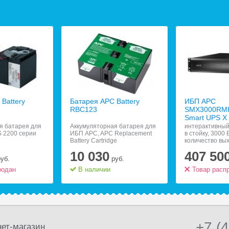
Battery
Батарея APC Battery
ИБП APC
RBC123
SMX3000RM
Smart UPS X
я батарея для
Аккумуляторная батарея для
интерактивный
 2200 серии
ИБП APC, APC Replacement
в стойку, 3000 
Battery Cartridge
количество вы
разъемов:;;9 (
10 030
407 50
батареи), RS-2
руб.
руб.
10/100, защит
родан
В наличии
линии
Товар расп
+7 (
ет-магазин