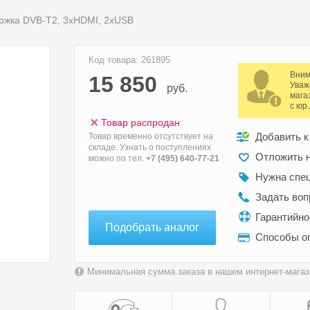
ержка DVB-T2, 3xHDMI, 2xUSB
Код товара: 261895
Вним
15 850
Уваж
руб.
мага
с юр
Товар распродан
Добавить к
Товар временно отсутствует на
складе. Узнать о поступлениях
Отложить н
можно по тел.
+7 (495) 640-77-21
Нужна спе
Задать воп
Гарантийн
Подобрать аналог
Способы о
Минимальная сумма заказа в нашем интернет-магази