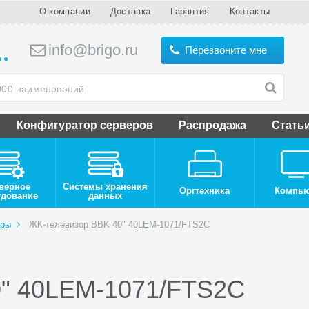
О компании
Доставка
Гарантия
Контакты
info@brigo.ru
Перезвоните мне
Конфигуратор серверов
Распродажа
Стать
верное
Системы хранения
Оргтехника
Компь
удование
данных
оры
ЖК-телевизор BBK 40" 40LEM-1071/FTS2C
0" 40LEM-1071/FTS2C