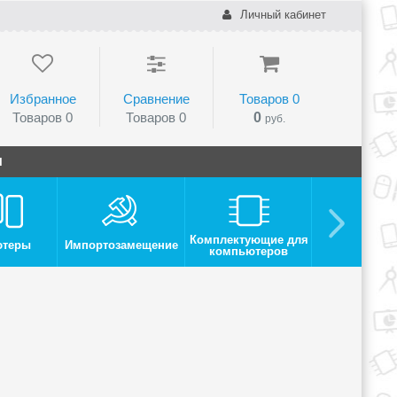
Личный кабинет
Избранное
Сравнение
Товаров
0
Товаров
0
Товаров
0
0
руб.
и
Комплектующие для
ютеры
Импортозамещение
Монито
компьютеров