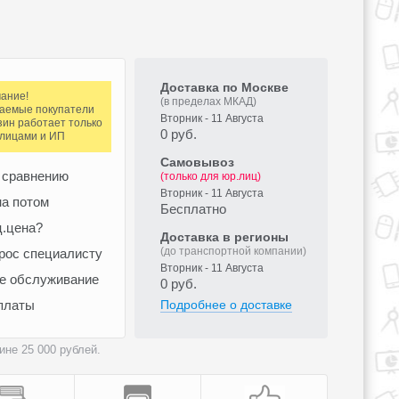
Доставка по Москве
ание!
(в пределах МКАД)
аемые покупатели
Вторник - 11 Августа
зин работает только
0 руб.
.лицами и ИП
Самовывоз
 сравнению
(только для юр.лиц)
Вторник - 11 Августа
а потом
Бесплатно
ц.цена?
Доставка в регионы
(до транспортной компании)
рос специалисту
Вторник - 11 Августа
ое обслуживание
0 руб.
платы
Подробнее о доставке
не 25 000 рублей.