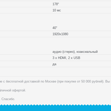
178°
10 мс
40"
1920x1080
аудио (стерео), коаксиальный
3 x HDMI, 2 x USB
да
 с бесплатной доставкой по Москве (при покупке от 50 000 рублей). Вы
убличной офертой.
.
Спасибо.