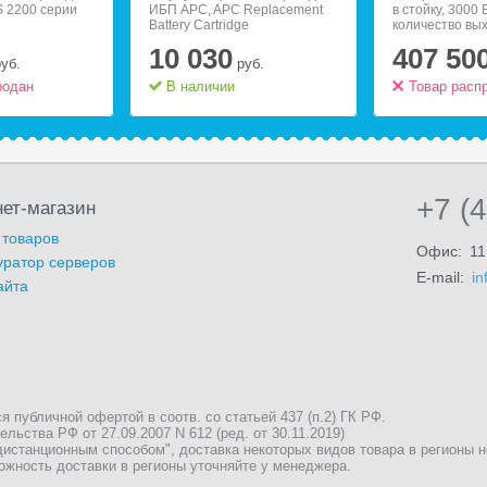
 2200 серии
ИБП APC, APC Replacement
в стойку, 3000 
Battery Cartridge
количество вы
разъемов:;;9 (
10 030
407 50
батареи), RS-2
руб.
руб.
10/100, защит
родан
В наличии
линии
Товар расп
+7 (
ет-магазин
 товаров
Офис:
11
уратор серверов
E-mail:
in
айта
публичной офертой в соотв. со статьей 437 (п.2) ГК РФ.
льства РФ от 27.09.2007 N 612 (ред. от 30.11.2019)
истанционным способом", доставка некоторых видов товара в регионы 
ожность доставки в регионы уточняйте у менеджера.