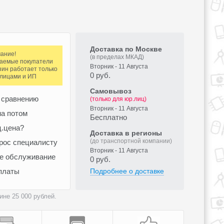
Доставка по Москве
ание!
(в пределах МКАД)
аемые покупатели
Вторник - 11 Августа
зин работает только
0 руб.
.лицами и ИП
Самовывоз
 сравнению
(только для юр.лиц)
Вторник - 11 Августа
а потом
Бесплатно
ц.цена?
Доставка в регионы
(до транспортной компании)
рос специалисту
Вторник - 11 Августа
ое обслуживание
0 руб.
платы
Подробнее о доставке
не 25 000 рублей.