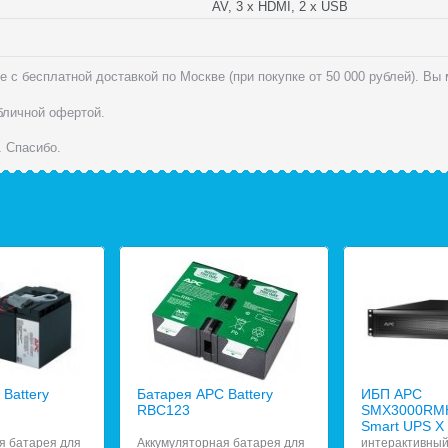
AV, 3 x HDMI, 2 x USB
 с бесплатной доставкой по Москве (при покупке от 50 000 рублей). Вы
убличной офертой.
.
Спасибо.
Battery
Батарея APC Battery
ИБП APC
RBC123
SMX3000RM
Smart UPS X
я батарея для
Аккумуляторная батарея для
интерактивный