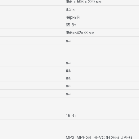
956 x 596 x 229 мм
8.3 кг
чёрный
65 Вт
956x542x78 мм
да
да
да
да
да
да
16 Вт
MP3, MPEG4, HEVC (H.265), JPEG