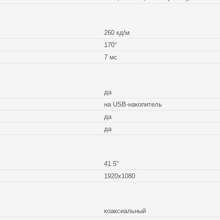
260 кд/м
170°
7 мс
да
на USB-накопитель
да
да
41.5"
1920x1080
коаксиальный