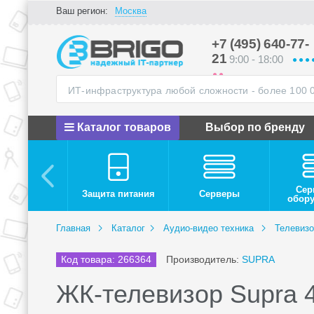
Ваш регион:
Москва
+7 (495) 640-77-
21
9:00 - 18:00
Каталог товаров
Выбор по бренду
Сер
Защита питания
Серверы
обор
Главная
Каталог
Аудио-видео техника
Телевиз
Код товара: 266364
Производитель:
SUPRA
ЖК-телевизор Supra 