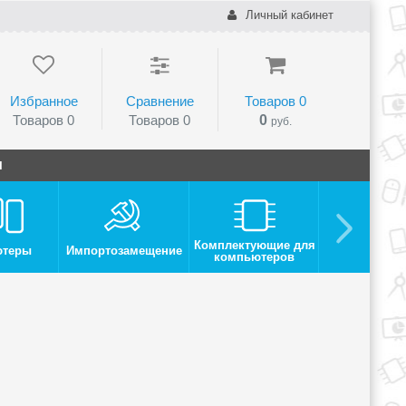
Личный кабинет
Избранное
Сравнение
Товаров
0
Товаров
0
Товаров
0
0
руб.
и
Комплектующие для
ютеры
Импортозамещение
Монито
компьютеров