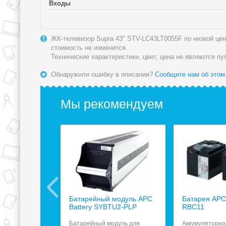
Входы
ЖК-телевизор Supra 43" STV-LC43LT0055F по низкой цене
стоимость не изменится.
Технические характеристики, цвет, цена не являются п
Обнаружили ошибку в описании?
Сообщите нам об этом
Мы рекомендуем
ьтр Most
Батарейный модуль APC
Батарея APC 
зеток чёрный
Battery SYBTU2-PLP
RBC11
, 6 розеток,
Батарейный модуль для
Аккумуляторна