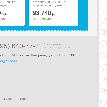
ВА / 2700 Вт,
в стойку, 750 ВА / 600 Вт,
в стойку, 5000 
ходных
количество выходных
количество вы
9 с питанием от
разъемов:;;8 (8 с питанием от
разъемов:;;11,
0
93 740
152 28
32, Ethernet
батареи), USB, RS-232,
8.5 мин, USB, R
руб.
руб.
а телефонной
защита телефонной линии
10/100
родан
В наличии
Товар расп
495) 640-77-21
График работы:
будни с 9:00 до 18:00
7186, г. Москва, ул. Нагорная, д.20, к.1, оф. 206
fo@brigo.ru
не осуществляется.