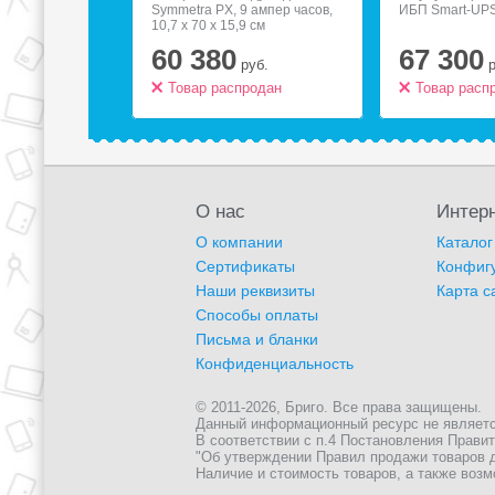
5 м
Symmetra PX, 9 ампер часов,
ИБП Smart-UPS
10,7 x 70 x 15,9 см
60 380
67 300
.
руб.
родан
Товар распродан
Товар расп
О нас
Интерн
О компании
Каталог
Сертификаты
Конфиг
Наши реквизиты
Карта с
Способы оплаты
Письма и бланки
Конфиденциальность
© 2011-2026, Бриго. Все права защищены.
Данный информационный ресурс не является 
В соответствии с п.4 Постановления Правите
"Об утверждении Правил продажи товаров д
Наличие и стоимость товаров, а также возм