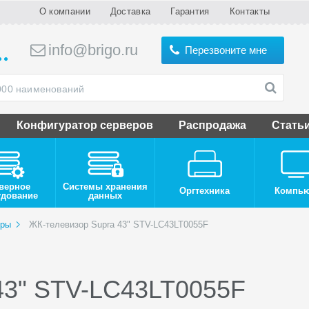
О компании
Доставка
Гарантия
Контакты
info@brigo.ru
Перезвоните мне
Конфигуратор серверов
Распродажа
Стать
верное
Системы хранения
Оргтехника
Компь
удование
данных
оры
ЖК-телевизор Supra 43" STV-LC43LT0055F
43" STV-LC43LT0055F