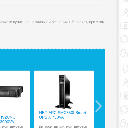
 можете купить за наличный и безналичный расчет, при этом
ИБП APC SMX750I Smart-
ИБП Tripp Lit
HV2UNC
UPS X 750VA
SMX5000XL
 3000VA
, монтируется
интерактивный, монтируется
интерактивный